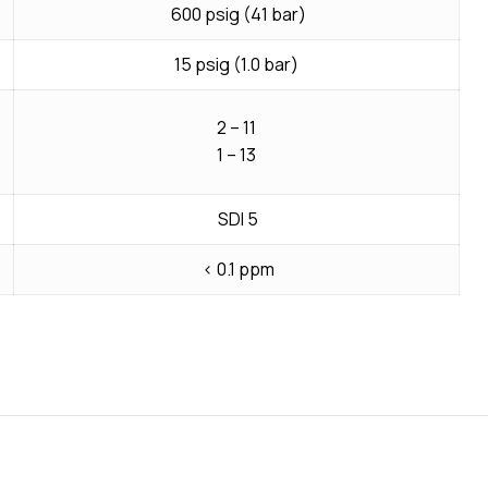
600 psig (41 bar)
15 psig (1.0 bar)
2 – 11
1 – 13
SDI 5
< 0.1 ppm