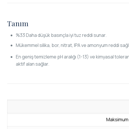
Tanım
%33 Daha düşük basınçla iyi tuz reddi sunar.
Mükemmel silika, bor, nitrat, IPA ve amonyum reddi sağl
En geniş temizleme pH aralığı (1-13) ve kimyasal toleran
aktif alan sağlar.
Maksimum Ç