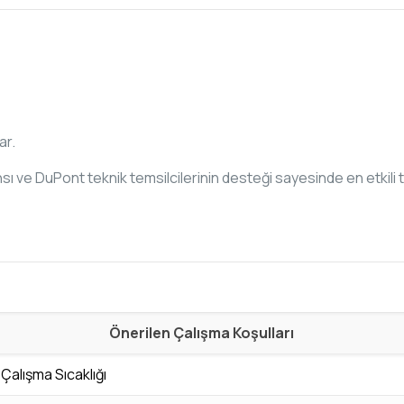
ar.
sı ve DuPont teknik temsilcilerinin desteği sayesinde en etkili t
Önerilen Çalışma Koşulları
alışma Sıcaklığı