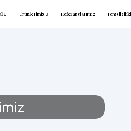
al
Ürünlerimiz
Referanslarımız
Temsilcilik
imiz