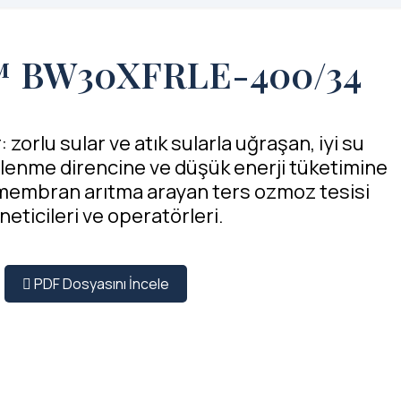
™ BW30XFRLE-400/34
: zorlu sular ve atık sularla uğraşan, iyi su
irlenme direncine ve düşük enerji tüketimine
 membran arıtma arayan ters ozmoz tesisi
neticileri ve operatörleri.
PDF Dosyasını İncele